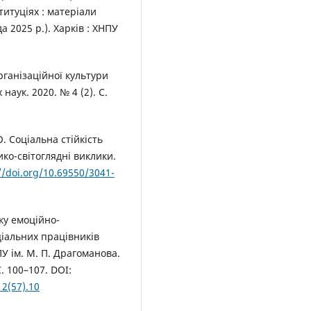
титуціях : матеріали
да 2025 р.). Харків : ХНПУ
рганізаційної культури
наук. 2020. № 4 (2). С.
. Соціальна стійкість
ико-світоглядні виклики.
//doi.org/10.69550/3041-
ку емоційно-
ціальних працівників
У ім. М. П. Драгоманова.
С. 100–107. DOI:
12(57).10