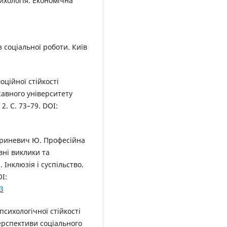
ихологія. Економічна
з соціальної роботи. Київ
ційної стійкості
жавного університету
2. С. 73–79. DOI:
 Гриневич Ю. Професійна
вні виклики та
 Інклюзія і суспільство.
I:
-3
сихологічної стійкості
перспективи соціального