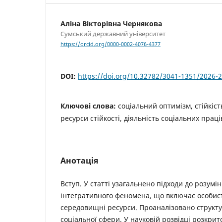
Аліна Вікторівна Чернякова
Сумський державний університет
https://orcid.org/0000-0002-4076-4377
DOI:
https://doi.org/10.32782/3041-1351/2026-2
Ключові слова:
соціальний оптимізм, стійкість
ресурси стійкості, діяльність соціальних праці
Анотація
Вступ. У статті узагальнено підходи до розумін
інтегративного феномена, що включає особисті
середовищні ресурси. Проаналізовано структур
соціальної сфери. У науковій розвідці розкрит