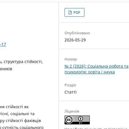
PDF
Опубліковано
2026-05-29
-17
Номер
, структура стійкості,
№ 2 (2026): Соціальна робота та
вників
психологія: освіта і наука
Розділ
Статті
ня стійкості як
Ліцензія
сні, соціальні та
у стійкості фахівців
о сутність соціального