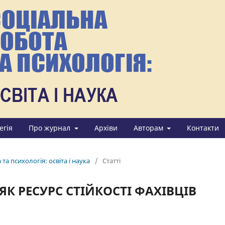
егія
Про журнал
Архіви
Авторам
Контакти
та психологія: освіта і наука
/
Статті
К РЕСУРС СТІЙКОСТІ ФАХІВЦІВ