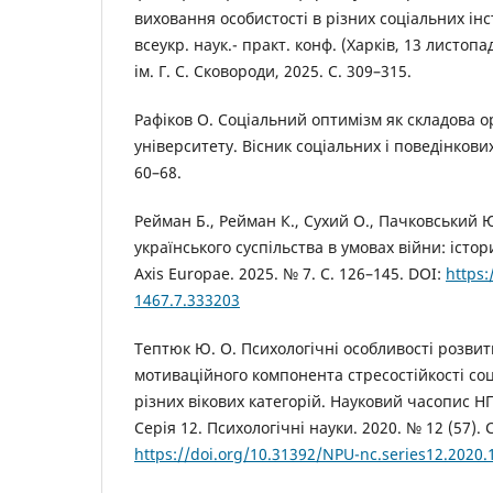
виховання особистості в різних соціальних інс
всеукр. наук.- практ. конф. (Харків, 13 листопа
ім. Г. С. Сковороди, 2025. С. 309–315.
Рафіков О. Соціальний оптимізм як складова о
університету. Вісник соціальних і поведінкових 
60–68.
Рейман Б., Рейман К., Сухий О., Пачковський Ю
українського суспільства в умовах війни: істор
Axis Europae. 2025. № 7. С. 126–145. DOI:
https:
1467.7.333203
Тептюк Ю. О. Психологічні особливості розвит
мотиваційного компонента стресостійкості со
різних вікових категорій. Науковий часопис НП
Серія 12. Психологічні науки. 2020. № 12 (57). 
https://doi.org/10.31392/NPU-nc.series12.2020.