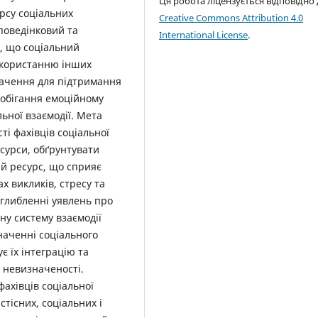
Ця робота ліцензується відповідно
рсу соціальних
Creative Commons Attribution 4.0
поведінковий та
International License
.
, що соціальний
використанню інших
значення для підтримання
апобігання емоційному
ьної взаємодії. Мета
ті фахівців соціальної
есурси, обґрунтувати
й ресурс, що сприяє
 викликів, стресу та
оглибленні уявлень про
чну систему взаємодії
значенні соціального
є їх інтеграцію та
 невизначеності.
 фахівців соціальної
тісних, соціальних і