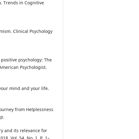
m. Trends in Cognitive
imism. Clinical Psychology
n positive psychology: The
American Psychologist.
our mind and your life.
Journey from Helplessness
 p.
ry and its relevance for
018. Vol. 54, No. 1. P. 1–