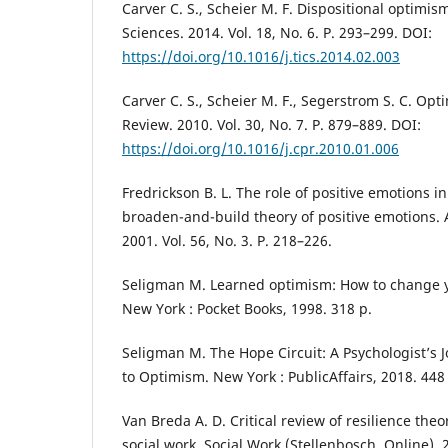
Carver C. S., Scheier M. F. Dispositional optimis
Sciences. 2014. Vol. 18, No. 6. P. 293–299. DOI:
https://doi.org/10.1016/j.tics.2014.02.003
Carver C. S., Scheier M. F., Segerstrom S. C. Opt
Review. 2010. Vol. 30, No. 7. P. 879–889. DOI:
https://doi.org/10.1016/j.cpr.2010.01.006
Fredrickson B. L. The role of positive emotions i
broaden-and-build theory of positive emotions. 
2001. Vol. 56, No. 3. P. 218–226.
Seligman M. Learned optimism: How to change y
New York : Pocket Books, 1998. 318 p.
Seligman M. The Hope Circuit: A Psychologist’s 
to Optimism. New York : PublicAffairs, 2018. 448
Van Breda A. D. Critical review of resilience theo
social work. Social Work (Stellenbosch. Online). 2