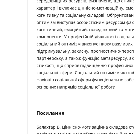
середовищних ресурсів. Визначено, що стійкі
характер і включає ціннісно-мотиваційну, емо
когнітивну та соціальну складові. Обґрунтова
оптимізм виступає особистісним ресурсом фах
когнітивний, емоційний, поведінковий та мот
компоненти. У професійній діяльності соціаль
соціальний оптимізм виконує низку важливих 
підтримувальну, захисну, прогностично-персп
партнерську, а також функцію метаресурсу, а
стійкості, що сприяє підвищенню професійної
соціальної сфери. Соціальний оптимізм як осо
фахівців соціальної сфери функціонально заб
основних напрямів соціальної роботи.
Посилання
Балахтар В. Ціннісно-мотиваційна складова с