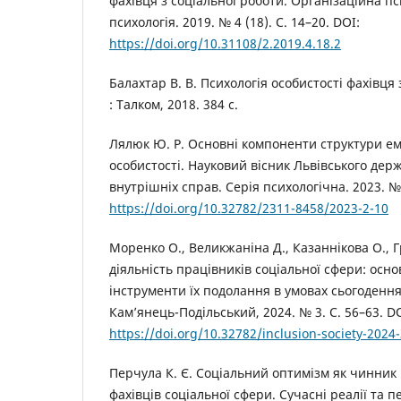
фахівця з соціальної роботи. Організаційна пс
психологія. 2019. № 4 (18). С. 14–20. DOI:
https://doi.org/10.31108/2.2019.4.18.2
Балахтар В. В. Психологія особистості фахівця 
: Талком, 2018. 384 с.
Лялюк Ю. Р. Основні компоненти структури емо
особистості. Науковий вісник Львівського дер
внутрішніх справ. Серія психологічна. 2023. № 
https://doi.org/10.32782/2311-8458/2023-2-10
Моренко О., Великжаніна Д., Казаннікова О.,
діяльність працівників соціальної сфери: осно
інструменти їх подолання в умовах сьогодення.
Кам’янець-Подільський, 2024. № 3. С. 56–63. DO
https://doi.org/10.32782/inclusion-society-2024
Перчула К. Є. Соціальний оптимізм як чинник п
фахівців соціальної сфери. Сучасні реалії та 