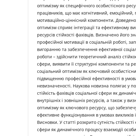
оптимізму як специфічного особистісного ресу
працівників, що має когнітивний, емоційний, 
мотиваційно-ціннісний компоненти. Доведено
оптимізм сприяє інтеграції та ефективному 
ресурсів стійкості фахівців. Визначено його 
професійної мотивації в соціальній роботі, з
вигоранню та забезпечення ефективної соціал
роботи – здійснити теоретичний аналіз стійкос
сфери, виявити її структурні компоненти та р
соціальний оптимізм як ключовий особистісни
підвищенню професійної ефективності в умовах
невизначеності. Наукова новизна полягає у п
стійкість фахівців соціальної сфери як динамі
внутрішніх і зовнішніх ресурсів, а також у ви
оптимізму як ключового ресурсу, що забезпечу
ефективне функціонування в умовах викликів і
Висновки. У статті розкрито сутність стійкості
сфери як динамічного процесу взаємодії особис