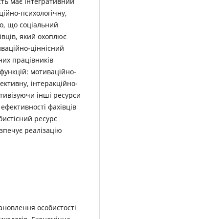
сть має інтегративний
ційно-психологічну,
но, що соціальний
івців, який охоплює
иваційно-ціннісний
них працівників
функцій: мотиваційно-
ективну, інтеракційно-
ктивізуючи інші ресурси
 ефективності фахівців
бистісний ресурс
езпечує реалізацію
тановлення особистості