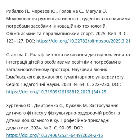
Рибалко П., Черезов Ю., Головіна С., Магула О.
Моделювання рухової активності студентів з особливими
потребами засобами інноваційних технологій.
Олімпійський та паралімпійський спорт. 2025. Вип. 3. С.
123–127. DOI:
https://doi.org/10.32782/olimpspu/2025.3.21
Станєва С. Роль фізичного виховання для відновлення та
інтеграції дітей з особливими освітніми потребами в
загальноосвітньому просторі. Науковий вісник
Ізмаїльського державного гуманітарного університету.
Серія: Педагогічні науки. 2023. № 64. С. 222–230. DOI:
https://doi.org/10.31909/26168812.2023-(64)-25
Хуртенко О., Дмитренко С., Кужель М. Застосування
дитячого фітнесу у фізкультурно-оздоровчій роботі з
дітьми дошкільного віку. Професійно-прикладні
дидактики. 2024. № 2. С. 90–95. DOI:
https://doi.org/10.37406/2521-6449/2024-2-15