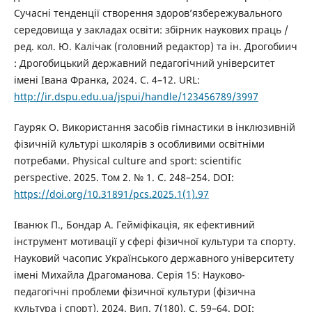
Сучасні тенденції створення здоровʼязбережувального
середовища у закладах освіти: збірник наукових праць /
ред. кол. Ю. Калічак (головний редактор) та ін. Дрогобиич
: Дрогобицький державний педагогічний університет
імені Івана Франка, 2024. С. 4–12. URL:
http://ir.dspu.edu.ua/jspui/handle/123456789/3997
Гауряк О. Використання засобів гімнастики в інклюзивній
фізичній культурі школярів з особливими освітніми
потребами. Physical culture and sport: scientific
perspective. 2025. Том 2. № 1. С. 248–254. DOI:
https://doi.org/10.31891/pcs.2025.1(1).97
Іванюк П., Бондар А. Гейміфікація, як ефективний
інструмент мотивації у сфері фізичної культури та спорту.
Науковий часопис Українського державного університету
імені Михайла Драгоманова. Серія 15: Науково-
педагогічні проблеми фізичної культури (фізична
культура і спорт). 2024. Вип. 7(180). С. 59–64. DOI: