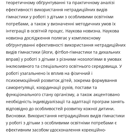
теоретичному обґрунтуванні та практичному аналізі
ефективності використання нетрадиційних видів
гімнастики у роботі з дітьми з особливими освітніми
потребами, а також у визначенні методичних умов їх
інтеграції в освітній процес. Наукова новизна. Наукова
новизна дослідження полягає у комплексному
обґрунтуванні ефективності використання нетрадиційних
видів гімнастики (йоги, фітбол-гімнастики та дихальних
вправ) у роботі з дітьми з різними нозологіями в умовах
інклюзивного та спеціального освітнього середовища. У
роботі узагальнено їх вплив на фізичний і
психоемоційний розвиток дітей, зокрема формування
саморегуляції, координації рухів, постави та
функціонального стану організму, а також акцентовано
необхідність індивідуалізації та адаптації програм занять
відповідно до особливостей розвитку кожної дитини.
Висновки. Використання нетрадиційних видів гімнастики
у роботі з дітьми з особливими освітніми потребами є
ефективним засобом удосконалення корекційно-