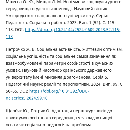
Міхеєва О. Ю., Мищак Л. М. Нові умови соціокультурного
середовища студентської молоді. Науковий вісник
Ужгородського національного університету. Серія:
Педагогіка. Соціальна робота. 2023. Вип. 1 (52). С. 115–
118. DOI:
https://doi.org/10.24144/2524-0609.2023.52.115-
118
Петрочко Ж. В. Соціальна активність, життєвий оптимізм,
соціальна успішність та соціальне самовизначення як
взаємообумовлені параметри особистості в сучасних
умовах. Науковий часопис Українського державного
університету імені Михайла Драгоманова. Серія 5.
Педагогічні науки: реалії та перспективи. 2024. Вип. 99. С.
50–55. DOI:
https://doi.org/10.31392/UDU-
nc.series5.2024.99.10
Щербяк Ю., Патряк О. Адаптація першокурсників до
нових умов освітнього середовища у закладах вищої
освіти як соціально-педагогічна проблема.