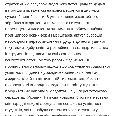
стратегічним ресурсом людського потенціалу та дедалі
вагомішим предметом наукової рефлексії в дискурсі
сучасної вищої освіти. В умовах повномасштабного
збройного вторгнення та масового вимушеного
переміщення населення зазначена проблема набула
принципово нових форм і масштабів, актуалізувавши
необхідність переосмислення підходів до інституційної
підтримки здобувачів та розроблення стандартизованих
інструментів оцінювання їхніх соціальних
компетентностей. Метою роботи є здійснення
порівняльного аналізу підходів до формування соціальної
успішності студентів у західноєвропейській, англо-
американській та вітчизняній системах вищої освіти,
виявлення міжнародних моделей та обґрунтування
пріоритетних напрямів їх адаптації в університетському
середовищі України. Наукова новизна. Систематизовано
міжнародні моделі формування соціальної успішності
студентів, які не набули системного застосування у
вітчизняній вищій освіті: розбудова соціального капіталу,