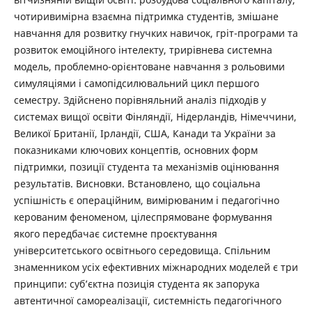
чотиривимірна взаємна підтримка студентів, змішане
навчання для розвитку гнучких навичок, гріт-програми та
розвиток емоційного інтелекту, трирівнева системна
модель, проблемно-орієнтоване навчання з рольовими
симуляціями і самопідсилювальний цикл першого
семестру. Здійснено порівняльний аналіз підходів у
системах вищої освіти Фінляндії, Нідерландів, Німеччини,
Великої Британії, Ірландії, США, Канади та України за
показниками ключових концептів, основних форм
підтримки, позиції студента та механізмів оцінювання
результатів. Висновки. Встановлено, що соціальна
успішність є операційним, вимірюваним і педагогічно
керованим феноменом, цілеспрямоване формування
якого передбачає системне проєктування
університетського освітнього середовища. Спільним
знаменником усіх ефективних міжнародних моделей є три
принципи: суб’єктна позиція студента як запорука
автентичної самореалізації, системність педагогічного