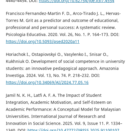
4440–4454. DOI:
https://doi.org/10.62754/joe.v3i7.4554
Francisco Fernandez-Martin F. D., Arco-Tirado J. L., Hervas-
Torres M. Grit as a predictor and outcome of educational,
professional and personal success: A systematic review.
Psicologia Educativa. 2020. Vol. 26, No. 1. P. 164–173. DOI:
https://doi.org/10.5093/psed2020a11
Horiachok I., Ostapiovskyi O., Vasylenko I., Snisar O.,
Kukhniuk O. Development of social competence in university
students: an innovative pedagogical approach. Amazonia
Investiga. 2024. Vol. 13, No. 74. P. 218–232. DOI:
https://doi.org/10.34069/AI/2024.77.05.16
Jamil N. K. H., Latfi A. F. A. The Impact of Student
Integration, Academic Motivation, and Self-Esteem on
Academic Performance: A Conceptual Model for Malaysian
Universities. International Journal of Research and
Innovation in Social Science. 2025. Vol. 9, Issue 11. P. 1334–
1340. DOI:
https://doi.org/10.47772/IJRISS.2025.91100107