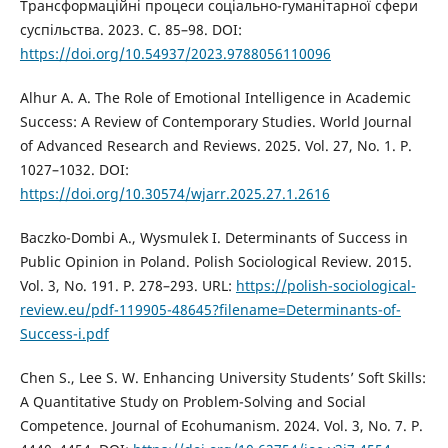
Трансформаційні процеси соціально-гуманітарної сфери
суспільства. 2023. С. 85–98. DOI:
https://doi.org/10.54937/2023.9788056110096
Alhur A. A. The Role of Emotional Intelligence in Academic
Success: A Review of Contemporary Studies. World Journal
of Advanced Research and Reviews. 2025. Vol. 27, No. 1. P.
1027–1032. DOI:
https://doi.org/10.30574/wjarr.2025.27.1.2616
Baczko-Dombi A., Wysmulek I. Determinants of Success in
Public Opinion in Poland. Polish Sociological Review. 2015.
Vol. 3, No. 191. P. 278–293. URL:
https://polish-sociological-
review.eu/pdf-119905-48645?filename=Determinants-of-
Success-i.pdf
Chen S., Lee S. W. Enhancing University Students’ Soft Skills:
A Quantitative Study on Problem-Solving and Social
Competence. Journal of Ecohumanism. 2024. Vol. 3, No. 7. P.