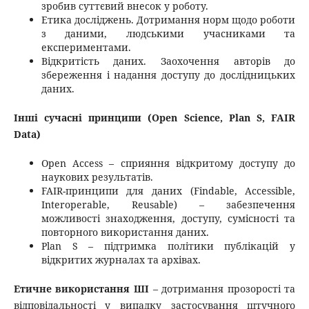
зробив суттєвий внесок у роботу.
Етика досліджень. Дотримання норм щодо роботи
з даними, людськими учасниками та
експериментами.
Відкритість даних. Заохочення авторів до
збереження і надання доступу до дослідницьких
даних.
Інші сучасні принципи (Open Science, Plan S, FAIR
Data)
Open Access – сприяння відкритому доступу до
наукових результатів.
FAIR-принципи для даних (Findable, Accessible,
Interoperable, Reusable) – забезпечення
можливості знаходження, доступу, сумісності та
повторного використання даних.
Plan S – підтримка політики публікацій у
відкритих журналах та архівах.
Етичне використання ШІ
– дотримання прозорості та
відповідальності у випадку застосування штучного