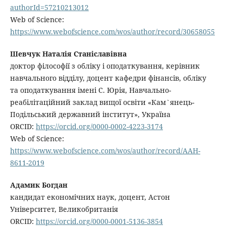
authorId=57210213012
Web of Science:
https://www.webofscience.com/wos/author/record/30658055
Шевчук Наталія Станіславівна
доктор філософії з обліку і оподаткування, керівник
навчального відділу, доцент кафедри фінансів, обліку
та оподаткування імені С. Юрія, Навчально-
реабілітаційний заклад вищої освіти «Кам`янець-
Подільський державний інститут», Україна
ORCID:
https://orcid.org/0000-0002-4223-3174
Web of Science:
https://www.webofscience.com/wos/author/record/AAH-
8611-2019
Адамик Богдан
кандидат економічних наук, доцент, Астон
Університет, Великобританія
ORCID:
https://orcid.org/0000-0001-5136-3854