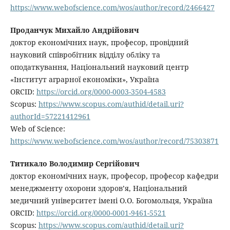
https://www.webofscience.com/wos/author/record/2466427
Проданчук Михайло Андрійович
доктор економічних наук, професор, провідний
науковий співробітник відділу обліку та
оподаткування, Національний науковий центр
«Інститут аграрної економіки», Україна
ORCID:
https://orcid.org/0000-0003-3504-4583
Scopus:
https://www.scopus.com/authid/detail.uri?
authorId=57221412961
Web of Science:
https://www.webofscience.com/wos/author/record/75303871
Титикало Володимир Сергійович
доктор економічних наук, професор, професор кафедри
менеджменту охорони здоров’я, Національний
медичний університет імені О.О. Богомольця, Україна
ORCID:
https://orcid.org/0000-0001-9461-5521
Scopus:
https://www.scopus.com/authid/detail.uri?