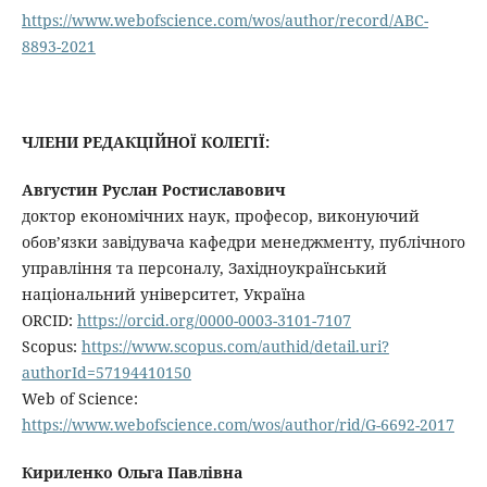
https://www.webofscience.com/wos/author/record/ABC-
8893-2021
ЧЛЕНИ РЕДАКЦІЙНОЇ КОЛЕГІЇ:
Августин Руслан Ростиславович
доктор економічних наук, професор, виконуючий
обов’язки завідувача кафедри менеджменту, публічного
управління та персоналу, Західноукраїнський
національний університет, Україна
ORCID:
https://orcid.org/0000-0003-3101-7107
Scopus:
https://www.scopus.com/authid/detail.uri?
authorId=57194410150
Web of Science:
https://www.webofscience.com/wos/author/rid/G-6692-2017
Кириленко Ольга Павлівна