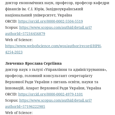
доктор економічних наук, професор, професор кафедри
фінансів ім. С.І. Юрія, Західноукраїнський
національний університет, Україна
ORCID:
https://orcid.org/0000-0002-5504-5519
Scopus:
https://www.scopus.com/authid/detail.uri?
authorId=57216456879
Web of Science:
https://www.webofscience.com/wos/author/record/HPH-
4254-2023
Левченко Ярослава Сергіївна
доктор наук з галузі «Управління та адміністрування»,
професор, головний консультант секретаріату
Верховної Ради України з питань освіти, науки та
інновацій, Апарат Верховної Ради України, Україна
ORCID:
https://orcid.org/0000-0002-4979-1101
Scopus:
https://www.scopus.com/authid/detail.uri?
authorId=57196222985
Web of Science: