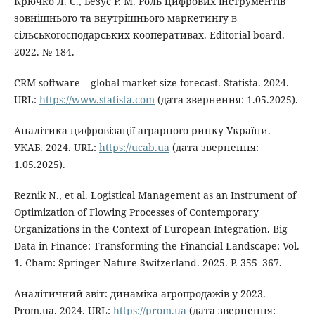
Крючко Л. С., Безус Р. М. Роль цифрових інструментів
зовнішнього та внутрішнього маркетингу в
сільськогосподарських кооперативах. Editorial board.
2022. № 184.
CRM software – global market size forecast. Statista. 2024.
URL:
https://www.statista.com
(дата звернення: 1.05.2025).
Аналітика цифровізації аграрного ринку України.
УКАБ. 2024. URL:
https://ucab.ua
(дата звернення:
1.05.2025).
Reznik N., et al. Logistical Management as an Instrument of
Optimization of Flowing Processes of Contemporary
Organizations in the Context of European Integration. Big
Data in Finance: Transforming the Financial Landscape: Vol.
1. Cham: Springer Nature Switzerland. 2025. Р. 355–367.
Аналітичний звіт: динаміка агропродажів у 2023.
Prom.ua. 2024. URL:
https://prom.ua
(дата звернення: