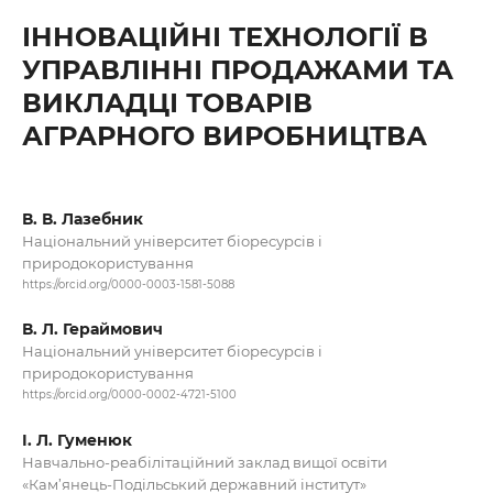
ІННОВАЦІЙНІ ТЕХНОЛОГІЇ В
УПРАВЛІННІ ПРОДАЖАМИ ТА
ВИКЛАДЦІ ТОВАРІВ
АГРАРНОГО ВИРОБНИЦТВА
В. В. Лазебник
Національний університет біоресурсів і
природокористування
https://orcid.org/0000-0003-1581-5088
В. Л. Гераймович
Національний університет біоресурсів і
природокористування
https://orcid.org/0000-0002-4721-5100
І. Л. Гуменюк
Навчально-реабілітаційний заклад вищої освіти
«Кам’янець-Подільський державний інститут»