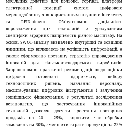
мобільних додатків для польової торгівлі, платформ
електронної комерції, систем цифрового
мерчендайзингу з використанням штучного інтелекту
та RFID-рішень. Обґрунтовано доцільність
впровадження цих технологій з урахуванням
специфіки аграрних підприємств різного масштабу. На
основі SWOT-аналізу визначено внутрішні та зовнішні
чинники, що впливають на успішність цифровізації, а
також сформовано поетапну стратегію впровадження
інновацій для сільськогосподарських виробників.
Запропоновано практичні рекомендації щодо оцінки
цифрової готовності підприємств, вибору
технологічних рішень, навчання персоналу,
масштабування цифрових інструментів і залучення
зовнішнього фінансування. У результаті дослідження
встановлено, що застосування інноваційних
технологій дозволяє досягти зростання повторних
продажів на 20 – 25%, скоротити час обробки
замовлень на 30%, зменшити втрати продукції на 22%