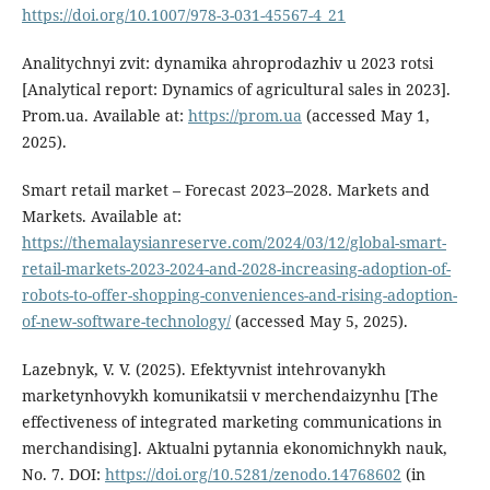
https://doi.org/10.1007/978-3-031-45567-4_21
Analitychnyi zvit: dynamika ahroprodazhiv u 2023 rotsi
[Analytical report: Dynamics of agricultural sales in 2023].
Prom.ua. Available at:
https://prom.ua
(accessed May 1,
2025).
Smart retail market – Forecast 2023–2028. Markets and
Markets. Available at:
https://themalaysianreserve.com/2024/03/12/global-smart-
retail-markets-2023-2024-and-2028-increasing-adoption-of-
robots-to-offer-shopping-conveniences-and-rising-adoption-
of-new-software-technology/
(accessed May 5, 2025).
Lazebnyk, V. V. (2025). Efektyvnist intehrovanykh
marketynhovykh komunikatsii v merchendaizynhu [The
effectiveness of integrated marketing communications in
merchandising]. Aktualni pytannia ekonomichnykh nauk,
No. 7. DOI:
https://doi.org/10.5281/zenodo.14768602
(in