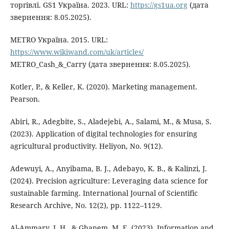
торгівлі. GS1 Україна. 2023. URL:
https://gs1ua.org
(дата
звернення: 8.05.2025).
METRO Україна. 2015. URL:
https://www.wikiwand.com/uk/articles/
METRO_Cash_&_Carry (дата звернення: 8.05.2025).
Kotler, P., & Keller, K. (2020). Marketing management.
Pearson.
Abiri, R., Adegbite, S., Aladejebi, A., Salami, M., & Musa, S.
(2023). Application of digital technologies for ensuring
agricultural productivity. Heliyon, No. 9(12).
Adewuyi, A., Anyibama, B. J., Adebayo, K. B., & Kalinzi, J.
(2024). Precision agriculture: Leveraging data science for
sustainable farming. International Journal of Scientific
Research Archive, No. 12(2), pp. 1122–1129.
Al-Ammary, J. H., & Ghanem, M. E. (2023). Information and